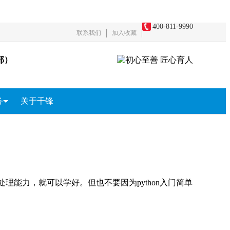
400-811-9990
联系我们
加入收藏
部）
务
关于千锋
务
全
短视频+直播电商
影视剪辑包装
游戏原画
区块链
理能力，就可以学好。但也不要因为python入门简单