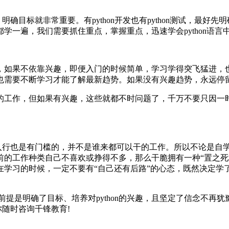
｜
杭
明确目标就非常重要。有python开发也有python测试，最
州
学一遍，我们需要抓住重点，掌握重点，迅速学会python语
｜
长
沙
｜
果不依靠兴趣，即便入门的时候简单，学习学得突飞猛进，也可能
哈
也需要不断学习才能了解最新趋势。如果没有兴趣趋势，永远停
尔
滨
作，但如果有兴趣，这些就都不时问题了，千万不要只因一时兴起
｜
合
肥
｜
贵
，入行也是有门槛的，并不是谁来都可以干的工作。所以不论是自
阳
的工作种类自己不喜欢或挣得不多，那么干脆拥有一种“置之死地而
｜
学习的时候，一定不要有“自己还有后路”的心态，既然决定学
南
京
｜
前提是明确了目标、培养对python的兴趣，且坚定了信念不
济
你随时咨询千锋教育!
南