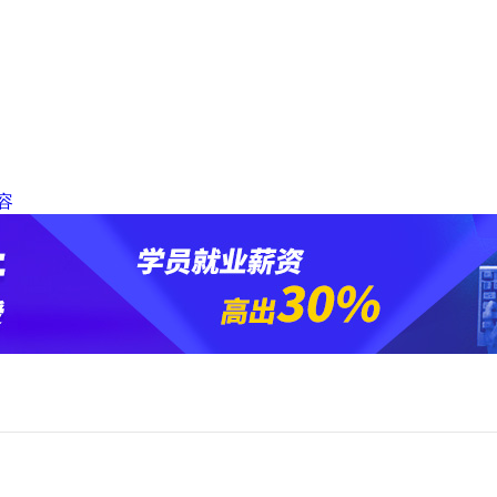
O
-
Z
上
海
｜
深
圳
｜
容
武
汉
｜
郑
州
｜
西
安
｜
青
岛
｜
重