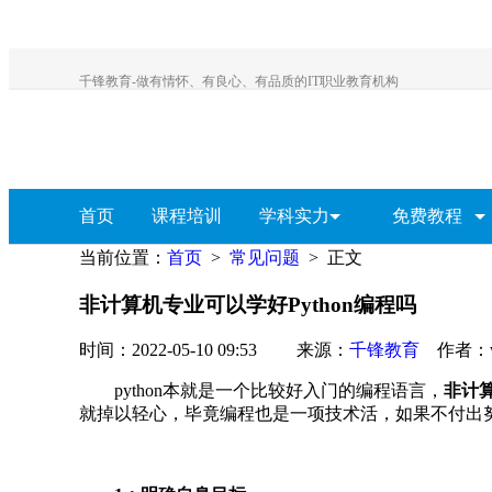
千锋教育-做有情怀、有良心、有品质的IT职业教育机构
首页
课程培训
学科实力
免费教程
当前位置：
首页
>
常见问题
> 正文
教研院
全部视频教程
HTML5视频教程
非计算机专业可以学好Python编程吗
Java视频教程
时间：2022-05-10 09:53 来源：
千锋教育
作者：w
Python视频教程
HTML5
Java
Python
全链路设计
云计
python本就是一个比较好入门的编程语言，
非计算
UI视频教程
就掉以轻心，毕竟编程也是一项技术活，如果不付出
大数据视频教程
软件测试教程