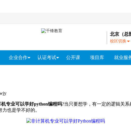
北京（总
校区切换
A
-
企业合作
认证考试
公开课
项目库
就业服
N
北
企业内训
PMP®培训
就业服
京
上门招聘
软考培训
｜
大
红帽RHCE认证
连
jy
｜
算
软件测试
大数据
智能物联网
Unity游戏开发
网络安
广
机专业可以学好python编程吗
?当只要想学，有一定的逻辑关系处
州
努力也是学不好的。
｜
成
都