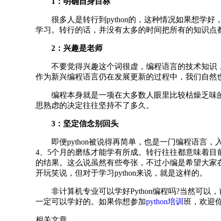
1：明确自身目标
PHP视频教程
很多人是转行到python的，这种情况如果想学好，
云计算视频教程
学习。转行的话，并没有太多的时间把所有的知识点都
Go语言视频教程
2：兴趣是老师
不要觉得兴趣这个词很虚，编程语言的技术知识，如
作为新兴编程语言仍在发展更新的过程中，我们自然
编程本身就是一项在大多数人眼里比较枯燥乏味的工
思熟虑的决定往往坚持不了多久。
3：坚定信念别回头
即便python被说得再简单，也是一门编程语言
4、5个月的磨练才能学有所成。转行往往都意味着目前
的结果。这么说虽然有些夸张，不过小编是希望大家在
开玩笑说，但对于学习python来说，就是这样的。
非计算机专业可以学好Python编程吗?当然可以，
一定可以学好的。如果你想参加
python培训
班，欢迎
相关文章