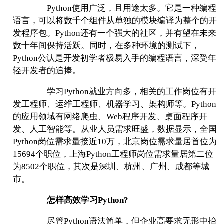
Python
使用广泛，且用途太多。它是一种编程
语言，可以将数千个组件从单独的模块编译为整个的开
发程序包。
Python
还有一个强大的社区，并有望在未来
数十年间保持活跃。同时，在多种环境的测试下，
Python
公认是开发初学者极易入手的编程语言，深受年
轻开发者的追捧。
学习
Python
就业方向多，相关的工作岗位有开
发工程师、运维工程师、机器学习、架构师等。
Python
的应用领域有网络爬虫、
Web
程序开发、桌面程序开
发、人工智能等。从业人员需求旺盛，数据显示，全国
Python
岗位需求量接近
10
万，北京岗位需求量居首位为
15694
个职位，上海
Python
工程师岗位需求量居第二位
为
8502
个职位，其次是深圳、杭州、广州、成都等城
市。
怎样高效学习
Python?
尽管
Python
语法简单，但企业高要求无形中抬