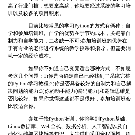
高了行业门槛，想要拿高薪，你就要经过系统的学习培
训以及较多的项目积累。
目前比较常见的学习
Python
的方式有俩种：自
学和参加培训班。自学的优势在于节约成本，关键靠自
制力和自学能力，二者缺一不可
;
参加培训班的优势在
于有专业的老师进行系统的教学授课和指导，但需要消
耗一定的经济成本。
如果你不知道自己究竟适合哪种方式，不如思
考这几个问题：
1)
你是否确定自己已经找到了系统完整
的
Python
学习教程
;2)
你是否具备较好的自制力和自己解
决问题的能力
;3)
你的动手能力
(
编码能力
)
和逻辑思维是
否比较好。如果你觉得这些都不是很好，参加培训班会
比较适合你。
参加千锋
Python
培训，你将学到
Python
基础、
Linux
数据库、
Web
全栈、数据分析、人工智能以及自
动化运维与区块链等知识，大牛讲师采用全程面授、项