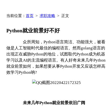
当前位置：
首页
>
求职攻略
> 正文
Python就业前景好不好
众所周知，
Python
语言简洁、功能强大，被看
做是人工智能时代最佳的编程语言。然而
golang
语言的
出现正在威胁
Python
的地位，试图取代
Python
成为机器
学习以及
AI
的主流编程语言。有人好奇未来几年
Python
就业前景如何，如果想要从事
Python
开发又应该怎样高
效学习
Python
呐
?
未来几年
Python
就业前景依旧广阔